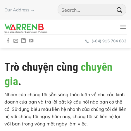
Skip
Our Address →
to
content
One-stop shop for business in Vietnam
(+84) 915 704 883
Trò chuyện cùng
chuyên
gia
.
Nhóm của chúng tôi sẵn sàng thảo luận về nhu cầu kinh
doanh của bạn và trả lời bất kỳ câu hỏi nào bạn có thể
có. Sử dụng biểu mẫu liên hệ nhanh của chúng tôi để liên
hệ với chúng tôi ngay hôm nay, chúng tôi sẽ liên hệ lại
với bạn trong vòng một ngày làm việc.