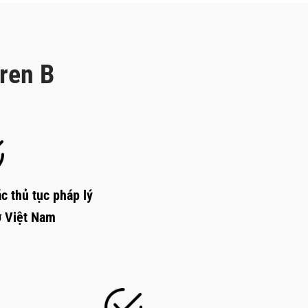
rren B
c thủ tục pháp lý
ở Việt Nam