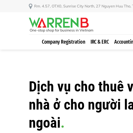
Skip
Rm. 4.57, OTX0, Sunrise City North, 27 Nguyen Huu Tho,
to
content
One-stop shop for business in Vietnam
Company Registration
IRC & ERC
Accounti
Dịch vụ cho thuê 
nhà ở cho người l
ngoài
.