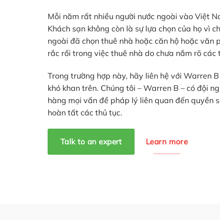
Mỗi năm rất nhiều người nước ngoài vào Việt Na
Khách sạn không còn là sự lựa chọn của họ vì c
ngoài đã chọn thuê nhà hoặc căn hộ hoặc văn p
rắc rối trong việc thuê nhà do chưa nắm rõ các 
Trong trường hợp này, hãy liên hệ với Warren B 
khó khan trên. Chúng tôi – Warren B – có đội n
hàng mọi vấn đề pháp lý liên quan đến quyền s
hoàn tất các thủ tục.
Talk to an expert
Learn more