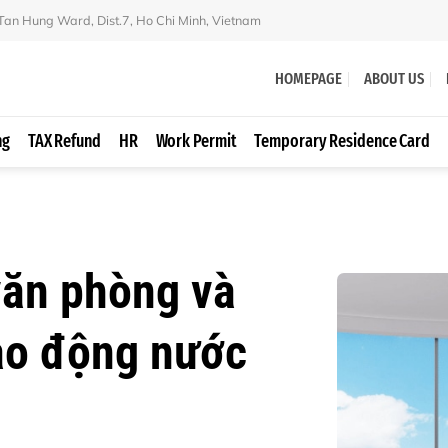
 Tan Hung Ward, Dist.7, Ho Chi Minh, Vietnam
HOMEPAGE
ABOUT US
ng
TAX Refund
HR
Work Permit
Temporary Residence Card
văn phòng và
ao động nước